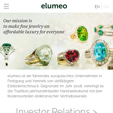
En
De
Home
Unternehmen
Marken
Unternehmensprofil
Investor Relations
Unternehmensstruktur
Juwelo
Vertriebskanäle
Presse
Verwaltungsrat
jooli
Investor Relations Übersicht
Standorte
Impressum
Geschäftsführende Direktoren
Amayani
Unternehmen
Pressemeldungen
Geschäftsordnung
elumeo ist ein führendes europäisches Unternehmen in
Satzung der elumeo SE
Corporate Governance
Downloads
elumeo SE | Datenschutz
Vergütungsbericht
Vergütungssystem und Vergütungsberichte
Unternehmenstruktur
Fertigung und Vertrieb von vielfältigem
Edelsteinschmuck. Gegründet im Jahr 2008, vereinigt es
Nachhaltigkeit
Mitteilungen
Pressekontakt
Vertriebskanäle
Vergangene Entsprechenserklärungen
Logos
die Tradition jahrhundertealter Handwerkskunst mit den
Kostenvorteilen elektronischer Vertriebskanäle.
Karriere
Aktien- und Handelsdaten
Verwaltungsrat
Corporate News
Gründer von elumeo
Investor Relations >
Research
Geschäftsordnung
Satzung der elumeo SE
Ad-Hoc-Publikationen
Schmuck