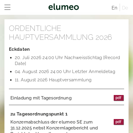
En
De
Home
ORDENTLICHE
Unternehmen
HAUPTVERSAMMLUNG 2026
Marken
Unternehmensprofil
Eckdaten
20. Juli 2026 24:00 Uhr Nachweisstichtag [Record
Investor Relations
Unternehmensstruktur
Juwelo
Vertriebskanäle
Date]
Verwaltungsrat
jooli
Investor Relations Übersicht
Standorte
04. August 2026 24:00 Uhr Letzter Anmeldetag
11. August 2026 Hauptversammlung
Geschäftsführende Direktoren
Amayani
Unternehmen
Geschäftsordnung
Satzung der elumeo SE
Corporate Governance
Vergütungsbericht
Vergütungssystem und Vergütungsberichte
Unternehmenstruktur
Einladung mit Tagesordnung
Nachhaltigkeit
Mitteilungen
Vertriebskanäle
Vergangene Entsprechenserklärungen
zu Tagesordnungspunkt 1
Karriere
Aktien- und Handelsdaten
Verwaltungsrat
Corporate News
Konzernabschluss der elumeo SE zum
31.12.2025 nebst Konzernlagebericht und
Research
Geschäftsordnung
Satzung der elumeo SE
Ad-Hoc-Publikationen