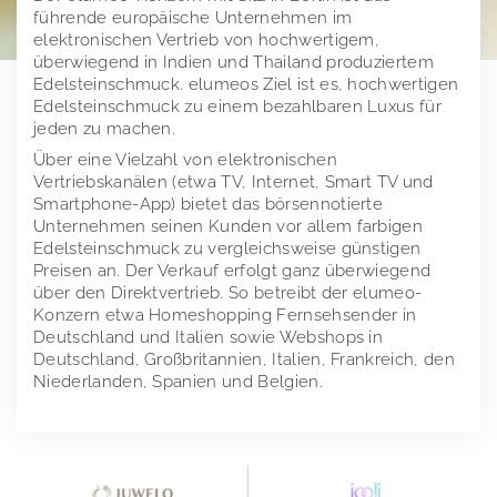
führende europäische Unternehmen im
Investor Relations
Juwelo
elektronischen Vertrieb von hochwertigem,
überwiegend in Indien und Thailand produziertem
Presse
jooli
Investor Relations Übersicht
Edelsteinschmuck. elumeos Ziel ist es, hochwertigen
Edelsteinschmuck zu einem bezahlbaren Luxus für
jeden zu machen.
Impressum
Amayani
Unternehmen
Pressemeldungen
Über eine Vielzahl von elektronischen
Corporate Governance
Downloads
elumeo SE | Datenschutz
Unternehmenstruktur
Vertriebskanälen (etwa TV, Internet, Smart TV und
Smartphone-App) bietet das börsennotierte
Mitteilungen
Pressekontakt
Vertriebskanäle
Vergangene Entsprechenserklärungen
Logos
Unternehmen seinen Kunden vor allem farbigen
Edelsteinschmuck zu vergleichsweise günstigen
Aktien- und Handelsdaten
Verwaltungsrat
Corporate News
Gründer von elumeo
Preisen an. Der Verkauf erfolgt ganz überwiegend
über den Direktvertrieb. So betreibt der elumeo-
Research
Geschäftsordnung
Satzung der elumeo SE
Ad-Hoc-Publikationen
Schmuck
Konzern etwa Homeshopping Fernsehsender in
Deutschland und Italien sowie Webshops in
Finanzkalender
Vergütungsbericht
Stimmrechtsmitteilungen
Edelsteine
Deutschland, Großbritannien, Italien, Frankreich, den
Niederlanden, Spanien und Belgien.
Publikationen
Directors Dealings
Edelmetalle
Hauptversammlung
Finanzberichte
Vertriebskanäle
Ansprechpartner
Präsentationen & Webcasts
2025
Team