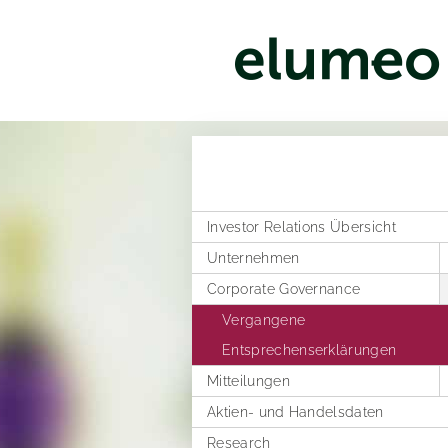
Investor Relations Übersicht
Unternehmen
Corporate Governance
Unternehmenstruktur
Vertriebskanäle
Vergangene
Entsprechenserklärungen
Verwaltungsrat
Mitteilungen
Geschäftsordnung
Satzung der elumeo SE
Aktien- und Handelsdaten
Corporate News
Vergütungsbericht
Research
Ad-Hoc-Publikationen