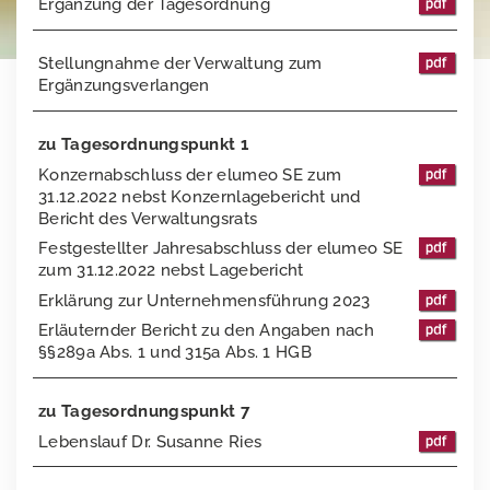
Ergänzung der Tagesordnung
Finanzkalender
Vergütungsbericht
Stimmrechtsmitteilungen
Stellungnahme der Verwaltung zum
Publikationen
Directors Dealings
Ergänzungsverlangen
Hauptversammlung
Finanzberichte
zu Tagesordnungspunkt 1
Präsentationen & Webcasts
2025
Konzernabschluss der elumeo SE zum
31.12.2022 nebst Konzernlagebericht und
Erläuterungen zu Alternativen Leistungskennzahlen
2024
Bericht des Verwaltungsrats
Festgestellter Jahresabschluss der elumeo SE
2023
zum 31.12.2022 nebst Lagebericht
Erklärung zur Unternehmensführung 2023
2022
Erläuternder Bericht zu den Angaben nach
2021
§§289a Abs. 1 und 315a Abs. 1 HGB
2020
zu Tagesordnungspunkt 7
Lebenslauf Dr. Susanne Ries
2019
Außerordentliche Hauptversammlung 2018