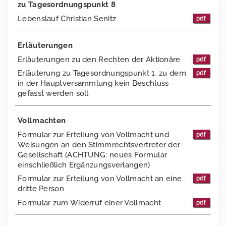
zu Tagesordnungspunkt 8
Lebenslauf Christian Senitz
2018
2017
Erläuterungen
Erläuterungen zu den Rechten der Aktionäre
2016
Erläuterung zu Tagesordnungspunkt 1, zu dem
Ansprechpartner
in der Hauptversammlung kein Beschluss
gefasst werden soll
Presse
Vollmachten
Impressum
Pressemeldungen
Formular zur Erteilung von Vollmacht und
Downloads
elumeo SE | Datenschutz
Weisungen an den Stimmrechtsvertreter der
Gesellschaft (ACHTUNG: neues Formular
Pressekontakt
Logos
einschließlich Ergänzungsverlangen)
Formular zur Erteilung von Vollmacht an eine
Gründer von elumeo
dritte Person
Formular zum Widerruf einer Vollmacht
Schmuck
Edelsteine