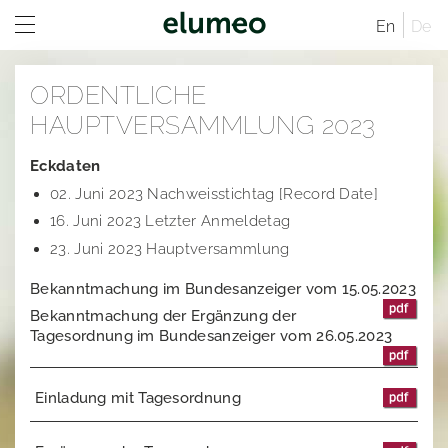
En
De
Home
ORDENTLICHE
Unternehmen
HAUPTVERSAMMLUNG 2023
Marken
Unternehmensprofil
Eckdaten
02. Juni 2023 Nachweisstichtag [Record Date]
Investor Relations
Unternehmensstruktur
Juwelo
Vertriebskanäle
16. Juni 2023 Letzter Anmeldetag
Verwaltungsrat
jooli
Investor Relations Übersicht
Standorte
23. Juni 2023 Hauptversammlung
Geschäftsführende Direktoren
Amayani
Unternehmen
Geschäftsordnung
Bekanntmachung im Bundesanzeiger vom 15.05.2023
Bekanntmachung der Ergänzung der
Satzung der elumeo SE
Corporate Governance
Vergütungsbericht
Vergütungssystem und Vergütungsberichte
Unternehmenstruktur
Tagesordnung im Bundesanzeiger vom 26.05.2023
Nachhaltigkeit
Mitteilungen
Vertriebskanäle
Vergangene Entsprechenserklärungen
Einladung mit Tagesordnung
Karriere
Aktien- und Handelsdaten
Verwaltungsrat
Corporate News
Research
Geschäftsordnung
Satzung der elumeo SE
Ad-Hoc-Publikationen