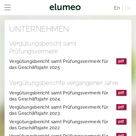
En
De
Home
UNTERNEHMEN
Unternehmen
Vergütungsbericht samt
Marken
Unternehmensprofil
Prüfungsvermerk
Investor Relations
Unternehmensstruktur
Juwelo
Vertriebskanäle
Vergütungsbericht samt Prüfungsvermerk für
das Geschäftsjahr 2025
Presse
Verwaltungsrat
jooli
Investor Relations Übersicht
Standorte
Vergütungsberichte vergangener Jahre
Impressum
Geschäftsführende Direktoren
Amayani
Unternehmen
Pressemeldungen
Geschäftsordnung
Vergütungsbericht samt Prüfungsvermerk für
Satzung der elumeo SE
Downloads
elumeo SE | Datenschutz
Vergütungsbericht
Vergütungssystem und Vergütungsberichte
Unternehmenstruktur
das Geschäftsjahr 2024
Vergütungsbericht samt Prüfungsvermerk für
Nachhaltigkeit
Pressekontakt
Vertriebskanäle
Logos
das Geschäftsjahr 2023
Vergütungsbericht samt Prüfungsvermerk für
Karriere
Verwaltungsrat
Gründer von elumeo
das Geschäftsjahr 2022
Geschäftsordnung
Schmuck