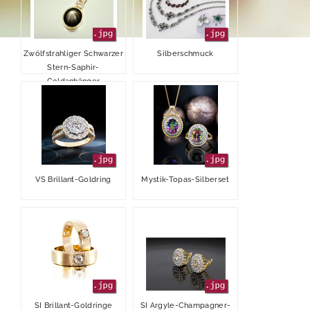
Finanzkalender
Vergütungsbericht
Stimmrechtsmitteilungen
Edelsteine
Publikationen
Directors Dealings
Edelmetalle
Zwölfstrahliger Schwarzer
Silberschmuck
Stern-Saphir-
Hauptversammlung
Finanzberichte
Vertriebskanäle
Goldanhänger
Ansprechpartner
Präsentationen & Webcasts
2025
Team
Pressekontakt
Erläuterungen zu Alternativen Leistungskennzahlen
2024
Impressum
2023
VS Brillant-Goldring
Mystik-Topas-Silberset
elumeo SE | Datenschutz
2022
2021
2020
2019
SI Brillant-Goldringe
SI Argyle-Champagner-
Außerordentliche Hauptversammlung 2018