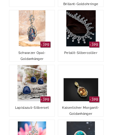
Brillant-Goldohrringe
2018
2017
2016
Schwarzer Opal-
Petalit-Silbercollier
Goldanhänger
Lapislazuli-Silberset
Kaiserlicher Morganit-
Goldanhänger