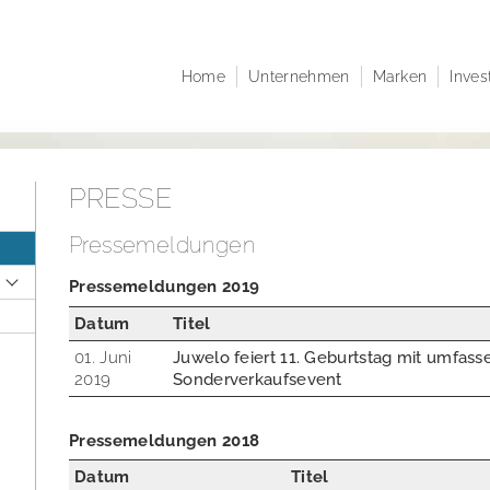
Home
Unternehmen
Marken
Inves
Unternehmensprofil
Juwelo
Investor Re
Unternehmensstruktur
jooli
Unternehm
Verwaltungsrat
Amayani
Corporate 
PRESSE
Geschäftsführende
Mitteilunge
Direktoren
Aktien- un
Pressemeldungen
Satzung der elumeo SE
Research
Pressemeldungen 2019
Nachhaltigkeit
Finanzkale
Datum
Titel
Karriere
Publikation
01. Juni
Juwelo feiert 11. Geburtstag mit umfas
Hauptvers
2019
Sonderverkaufsevent
Ansprechpa
Pressemeldungen 2018
Datum
Titel