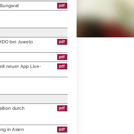
ltungsrat
AHDO bei Juwelo
it neuer App Live-
ition durch
ng in Asien