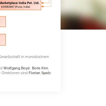
 Gesellschaft in monistischem
nd
Wolfgang Boyé
,
Boris Kirn
,
e Direktoren sind
Florian Spatz