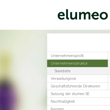
Unternehmensprofil
Unternehmensstruktur
Vertriebskanäle
Standorte
Verwaltungsrat
Geschäftsführende Direktoren
Geschäftsordnung
Satzung der elumeo SE
Vergütungsbericht
Vergütungssystem und
Vergütungsberichte
Nachhaltigkeit
Karriere