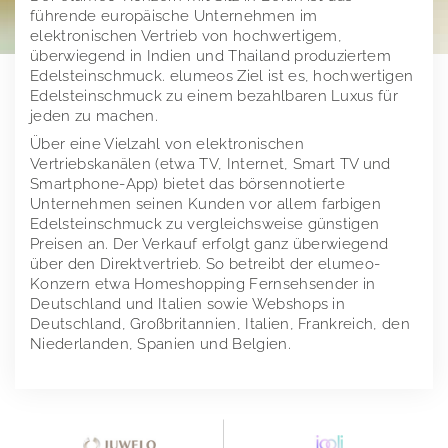
führende europäische Unternehmen im
Finanzkalender
Vergütungsbericht
Stimmrechtsmitteilungen
elektronischen Vertrieb von hochwertigem,
überwiegend in Indien und Thailand produziertem
Publikationen
Directors Dealings
Edelsteinschmuck. elumeos Ziel ist es, hochwertigen
Edelsteinschmuck zu einem bezahlbaren Luxus für
jeden zu machen.
Hauptversammlung
Finanzberichte
Über eine Vielzahl von elektronischen
Ansprechpartner
Präsentationen & Webcasts
2025
Vertriebskanälen (etwa TV, Internet, Smart TV und
Smartphone-App) bietet das börsennotierte
Presse
Erläuterungen zu Alternativen Leistungskennzahlen
2024
Unternehmen seinen Kunden vor allem farbigen
Edelsteinschmuck zu vergleichsweise günstigen
Impressum
Pressemeldungen
2023
Preisen an. Der Verkauf erfolgt ganz überwiegend
über den Direktvertrieb. So betreibt der elumeo-
Downloads
elumeo SE | Datenschutz
2022
Konzern etwa Homeshopping Fernsehsender in
Deutschland und Italien sowie Webshops in
Pressekontakt
2021
Logos
Deutschland, Großbritannien, Italien, Frankreich, den
Niederlanden, Spanien und Belgien.
2020
Gründer von elumeo
2019
Schmuck
Außerordentliche Hauptversammlung 2018
Edelsteine