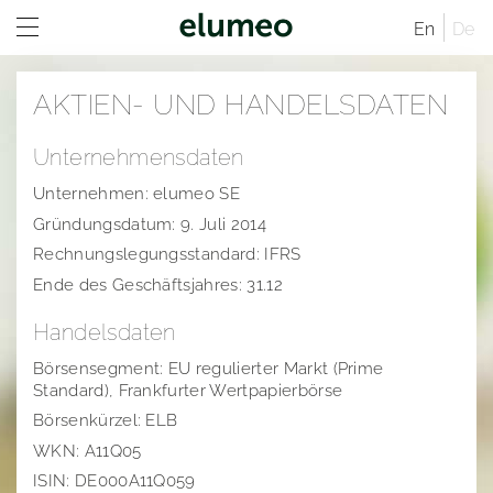
En
De
Home
AKTIEN- UND HANDELSDATEN
Unternehmen
Unternehmensdaten
Marken
Unternehmensprofil
Unternehmen: elumeo SE
Investor Relations
Unternehmensstruktur
Juwelo
Vertriebskanäle
Gründungsdatum: 9. Juli 2014
Rechnungslegungsstandard: IFRS
Verwaltungsrat
jooli
Investor Relations Übersicht
Standorte
Ende des Geschäftsjahres: 31.12
Geschäftsführende Direktoren
Amayani
Unternehmen
Geschäftsordnung
Handelsdaten
Satzung der elumeo SE
Corporate Governance
Vergütungsbericht
Vergütungssystem und Vergütungsberichte
Unternehmenstruktur
Börsensegment: EU regulierter Markt (Prime
Standard), Frankfurter Wertpapierbörse
Nachhaltigkeit
Mitteilungen
Vertriebskanäle
Vergangene Entsprechenserklärungen
Börsenkürzel: ELB
Karriere
Aktien- und Handelsdaten
Verwaltungsrat
Corporate News
WKN: A11Q05
ISIN: DE000A11Q059
Research
Geschäftsordnung
Satzung der elumeo SE
Ad-Hoc-Publikationen