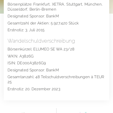
Börsenplätze: Frankfurt, XETRA, Stuttgart, München,
Finanzkalender
Vergütungsbericht
Stimmrechtsmitteilungen
Düsseldorf, Berlin-Bremen
Designated Sponsor: BankM
Publikationen
Directors Dealings
Gesamtzahl der Aktien: 5.927.420 Stück
Hauptversammlung
Finanzberichte
Erstnotiz: 3. Juli 2015
Ansprechpartner
Präsentationen & Webcasts
2025
Wandelschuldverschreibung
Börsenkürzel: ELUMEO SE WA 23/28
Presse
Erläuterungen zu Alternativen Leistungskennzahlen
2024
WKN: A3826G
Impressum
Pressemeldungen
2023
ISIN: DE000A3826G9
Designated Sponsor: BankM
Downloads
elumeo SE | Datenschutz
2022
Gesamtanzahl: 48 Teilschuldverschreibungen à TEUR
Pressekontakt
2021
Logos
25
Erstnotiz: 20. Dezember 2023
2020
Gründer von elumeo
2019
Schmuck
Außerordentliche Hauptversammlung 2018
Edelsteine